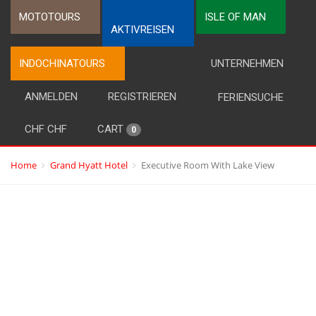
MOTOTOURS
ISLE OF MAN
AKTIVREISEN
INDOCHINATOURS
UNTERNEHMEN
ANMELDEN
REGISTRIEREN
FERIENSUCHE
CHF CHF
CART
0
Home
Grand Hyatt Hotel
Executive Room With Lake View