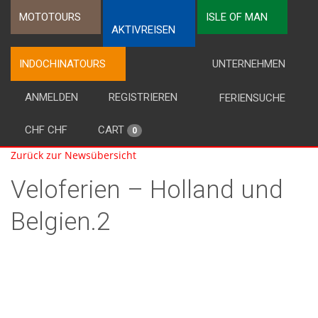
MOTOTOURS
ISLE OF MAN
AKTIVREISEN
INDOCHINATOURS
UNTERNEHMEN
ANMELDEN
REGISTRIEREN
FERIENSUCHE
CHF CHF
CART
0
Zurück zur Newsübersicht
Veloferien – Holland und
Belgien.2