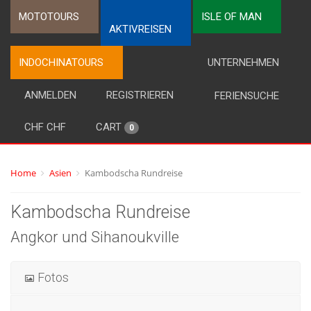
MOTOTOURS
ISLE OF MAN
AKTIVREISEN
INDOCHINATOURS
UNTERNEHMEN
ANMELDEN
REGISTRIEREN
FERIENSUCHE
CHF CHF
CART
0
Home
Asien
Kambodscha Rundreise
Kambodscha Rundreise
Angkor und Sihanoukville
Fotos