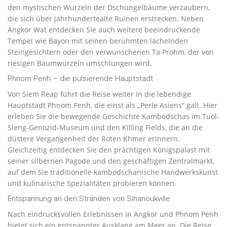
den mystischen Wurzeln der Dschungelbäume verzaubern,
die sich über jahrhundertealte Ruinen erstrecken. Neben
Angkor Wat entdecken Sie auch weitere beeindruckende
Tempel wie Bayon mit seinen berühmten lächelnden
Steingesichtern oder den verwunschenen Ta Prohm, der von
riesigen Baumwurzeln umschlungen wird.
Phnom Penh – die pulsierende Hauptstadt
Von Siem Reap führt die Reise weiter in die lebendige
Hauptstadt Phnom Penh, die einst als „Perle Asiens“ galt. Hier
erleben Sie die bewegende Geschichte Kambodschas im Tuol-
Sleng-Genozid-Museum und den Killing Fields, die an die
düstere Vergangenheit der Roten Khmer erinnern.
Gleichzeitig entdecken Sie den prächtigen Königspalast mit
seiner silbernen Pagode und den geschäftigen Zentralmarkt,
auf dem Sie traditionelle kambodschanische Handwerkskunst
und kulinarische Spezialitäten probieren können.
Entspannung an den Stränden von Sihanoukville
Nach eindrucksvollen Erlebnissen in Angkor und Phnom Penh
bietet sich ein entspannter Ausklang am Meer an. Die Reise