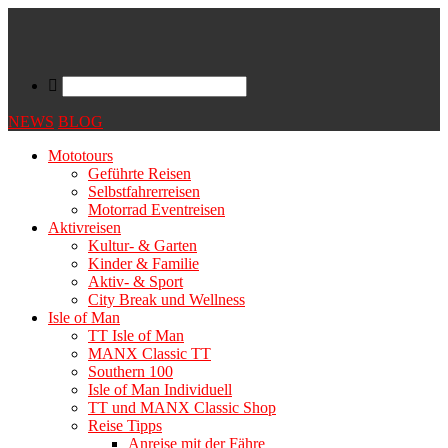
NEWS
BLOG
Mototours
Geführte Reisen
Selbstfahrerreisen
Motorrad Eventreisen
Aktivreisen
Kultur- & Garten
Kinder & Familie
Aktiv- & Sport
City Break und Wellness
Isle of Man
TT Isle of Man
MANX Classic TT
Southern 100
Isle of Man Individuell
TT und MANX Classic Shop
Reise Tipps
Anreise mit der Fähre